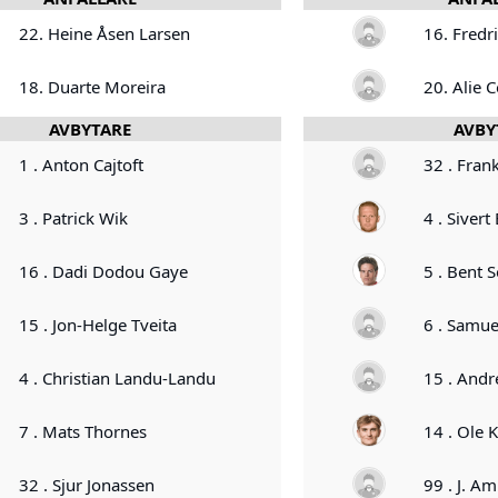
22. Heine Åsen Larsen
16. Fredr
18. Duarte Moreira
20. Alie 
AVBYTARE
AVBY
1 . Anton Cajtoft
32 . Fran
3 . Patrick Wik
4 . Siver
16 . Dadi Dodou Gaye
5 . Bent 
15 . Jon-Helge Tveita
6 . Samuel
4 . Christian Landu-Landu
15 . And
7 . Mats Thornes
14 . Ole 
32 . Sjur Jonassen
99 . J. A