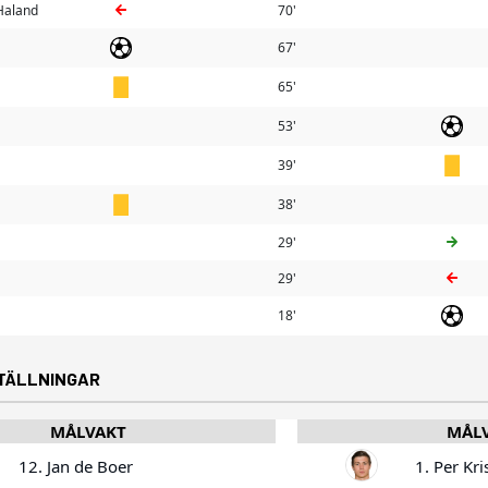
 Haland
70'
67'
65'
53'
39'
38'
29'
29'
18'
TÄLLNINGAR
MÅLVAKT
MÅL
12. Jan de Boer
1. Per Kri