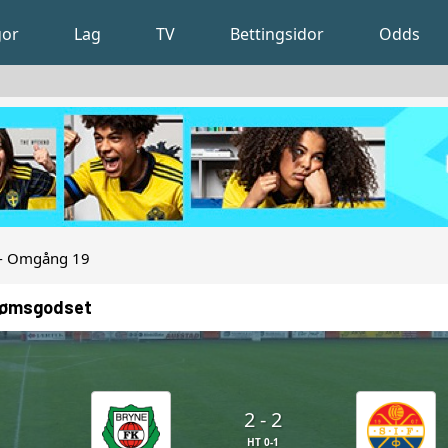
gor
Lag
TV
Bettingsidor
Odds
n - Omgång 19
trømsgodset
2 - 2
HT 0-1