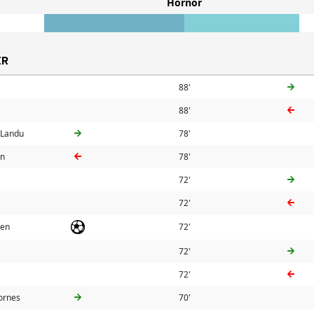
Hörnor
ER
88'
88'
-Landu
78'
en
78'
72'
72'
sen
72'
72'
72'
ornes
70'