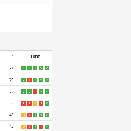
P
Form
71
V
V
V
V
V
70
V
F
V
V
V
57
V
V
F
V
V
56
F
F
O
F
V
48
O
F
V
V
V
42
O
F
V
F
V