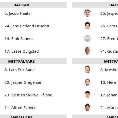
BACKAR
BAC
5. Jacob Haahr
25. Jesper
24. Jens Berland Husebø
26. Lars 
14. Eirik Saunes
27. Fredr
17. Lasse Qvigstad
71. Gusta
MITTFÄLTARE
MITTF
8. Lars Erik Sødal
8. Kreshn
20. Jesper Gregersen
10. Herm
23. Kristian Skurve Håland
17. Johan
11. Alfred Scriven
21. Marko
ANFALLARE
ANFA