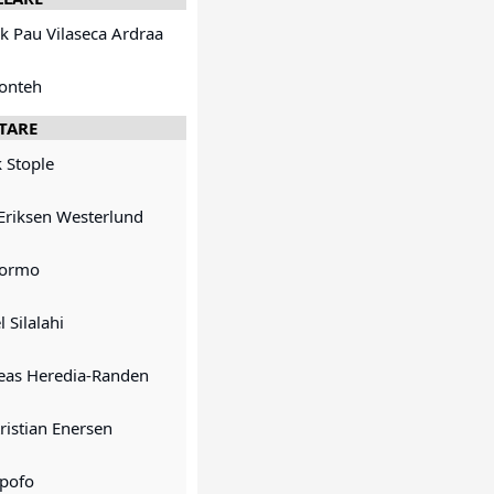
ik Pau Vilaseca Ardraa
Conteh
TARE
k Stople
t Eriksen Westerlund
Sormo
 Silalahi
reas Heredia-Randen
Kristian Enersen
mpofo