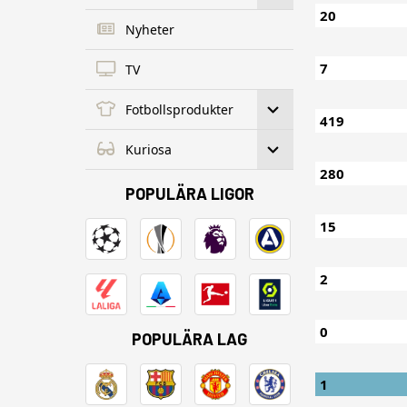
20
Nyheter
7
TV
Fotbollsprodukter
419
Kuriosa
280
POPULÄRA LIGOR
15
2
0
POPULÄRA LAG
1