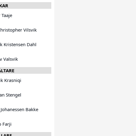
KAR
 Taaje
Christopher Vilsvik
ik Kristensen Dahl
v Valsvik
ÄLTARE
ik Krasniqi
an Stengel
 Johanessen Bakke
 Farji
LLARE