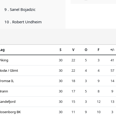
9 . Sanel Bojadzic
10 . Robert Undheim
Lag
S
V
O
F
+/-
Viking
30
22
5
3
41
Bodø / Glimt
30
22
4
4
57
Tromsø IL
30
18
3
9
14
Brann
30
17
5
8
9
Sandefjord
30
15
3
12
13
Rosenborg BK
30
11
9
10
3