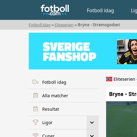
Fotboll idag
Li
Fotboll idag
»
Eliteserien
» Bryne - Strømsgodset
Eliteserie
Fotboll idag
Bryne - S
Alla matcher
Resultat
Ligor
Cuper