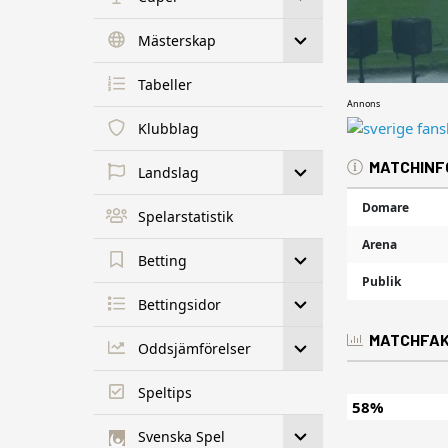
Mästerskap
Tabeller
Annons
Klubblag
MATCHINF
Landslag
Domare
Spelarstatistik
Arena
Betting
Publik
Bettingsidor
MATCHFA
Oddsjämförelser
Speltips
58%
Svenska Spel