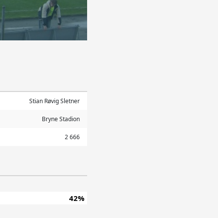
Stian Røvig Sletner
Bryne Stadion
2 666
42%