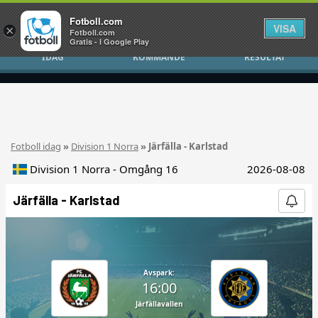
Fotboll.com
VISA
×
Fotboll.com
Gratis - I Google Play
IDAG
KOMMANDE
RESULTAT
Fotboll idag
»
Division 1 Norra
» Järfälla - Karlstad
Division 1 Norra - Omgång 16
2026-08-08
Järfälla - Karlstad
Avspark:
16:00
Järfällavallen