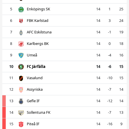
5
Enköpings SK
14
1
25
6
FBK Karlstad
14
3
24
7
AFC Eskilstuna
14
-1
19
8
Karlbergs BK
14
0
18
9
Umeå
14
-4
16
10
FC Järfälla
14
-6
15
11
Vasalund
14
-10
15
12
Assyriska
14
-7
14
13
Gefle IF
14
-12
14
14
Sollentuna FK
14
-7
13
15
Piteå IF
14
-16
9