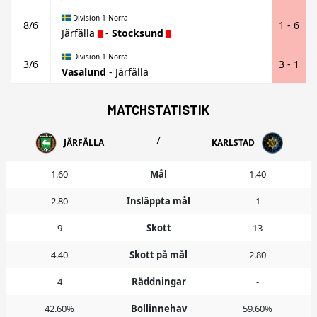
Division 1 Norra
8/6
1 - 6
Järfälla
-
Stocksund
Division 1 Norra
3/6
3 - 1
Vasalund
-
Järfälla
MATCHSTATISTIK
/
JÄRFÄLLA
KARLSTAD
1.60
Mål
1.40
2.80
Insläppta mål
1
9
Skott
13
4.40
Skott på mål
2.80
4
Räddningar
-
42.60%
Bollinnehav
59.60%