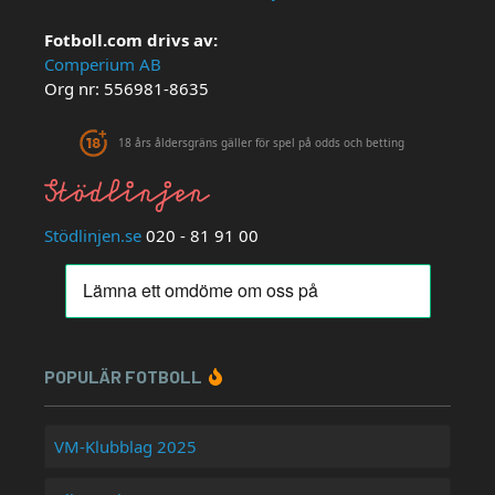
Fotboll.com drivs av:
Comperium AB
Org nr: 556981-8635
18 års åldersgräns gäller för spel på odds och betting
Stödlinjen.se
020 - 81 91 00
POPULÄR FOTBOLL
VM-Klubblag 2025