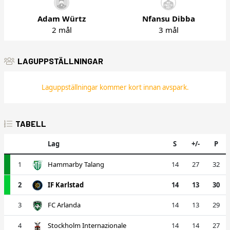
Adam Würtz
Nfansu Dibba
2 mål
3 mål
LAGUPPSTÄLLNINGAR
Laguppställningar kommer kort innan avspark.
TABELL
Lag
S
+/-
P
1
Hammarby Talang
14
27
32
2
IF Karlstad
14
13
30
3
FC Arlanda
14
13
29
4
Stockholm Internazionale
14
14
27