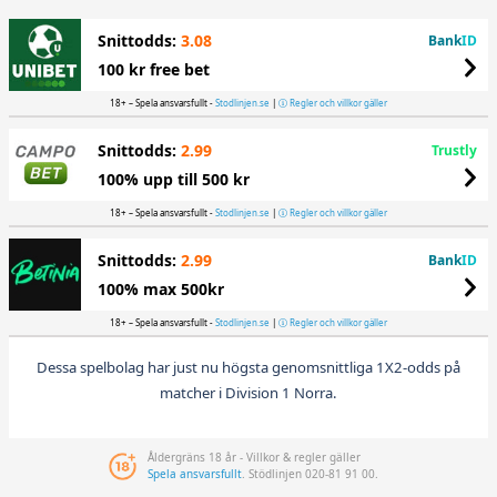
Snittodds:
3.08
Bank
ID
100 kr free bet
18+ – Spela ansvarsfullt -
Stodlinjen.se
|
Regler och villkor gäller
Snittodds:
2.99
Trustly
100% upp till 500 kr
18+ – Spela ansvarsfullt -
Stodlinjen.se
|
Regler och villkor gäller
Snittodds:
2.99
Bank
ID
100% max 500kr
18+ – Spela ansvarsfullt -
Stodlinjen.se
|
Regler och villkor gäller
Dessa spelbolag har just nu högsta genomsnittliga 1X2-odds på
matcher i Division 1 Norra.
Åldergräns 18 år - Villkor & regler gäller
Spela ansvarsfullt
. Stödlinjen 020-81 91 00.