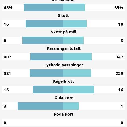
65%
35%
Skott
16
10
Skott på mål
6
3
Passningar totalt
407
342
Lyckade passningar
321
259
Regelbrott
16
16
Gula kort
3
1
Röda kort
0
0