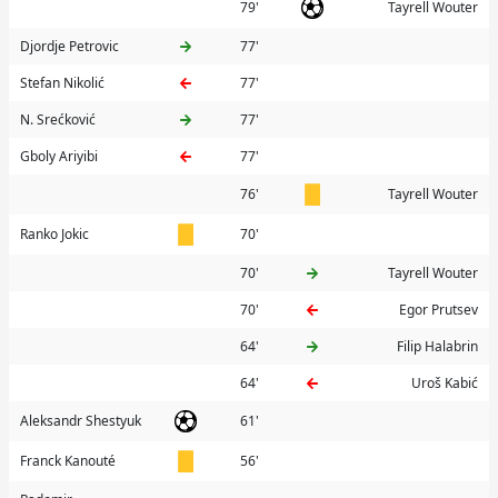
79'
Tayrell Wouter
Djordje Petrovic
77'
Stefan Nikolić
77'
N. Srećković
77'
Gboly Ariyibi
77'
76'
Tayrell Wouter
Ranko Jokic
70'
70'
Tayrell Wouter
70'
Egor Prutsev
64'
Filip Halabrin
64'
Uroš Kabić
Aleksandr Shestyuk
61'
Franck Kanouté
56'