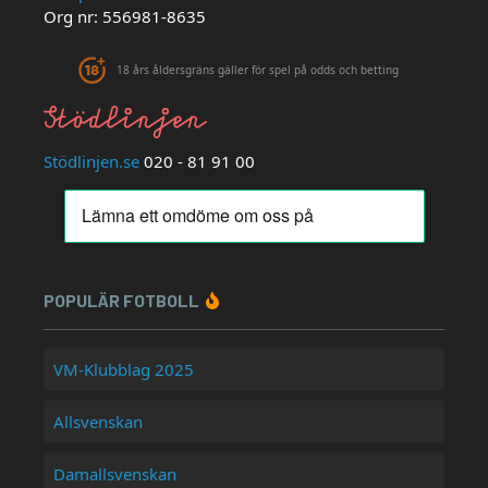
Org nr: 556981-8635
18 års åldersgräns gäller för spel på odds och betting
Stödlinjen.se
020 - 81 91 00
POPULÄR FOTBOLL
VM-Klubblag 2025
Allsvenskan
Damallsvenskan