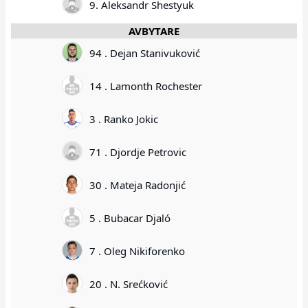
9. Aleksandr Shestyuk
AVBYTARE
94 . Dejan Stanivuković
14 . Lamonth Rochester
3 . Ranko Jokic
71 . Djordje Petrovic
30 . Mateja Radonjić
5 . Bubacar Djaló
7 . Oleg Nikiforenko
20 . N. Srećković