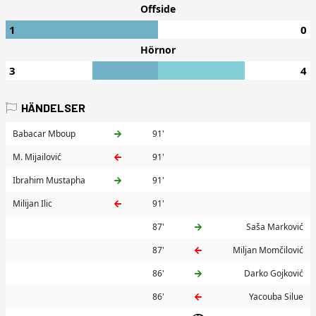
Offside
1
0
Hörnor
3
4
HÄNDELSER
Babacar Mboup
91'
M. Mijailović
91'
Ibrahim Mustapha
91'
Milijan Ilic
91'
87'
Saša Marković
87'
Miljan Momčilović
86'
Darko Gojković
86'
Yacouba Silue