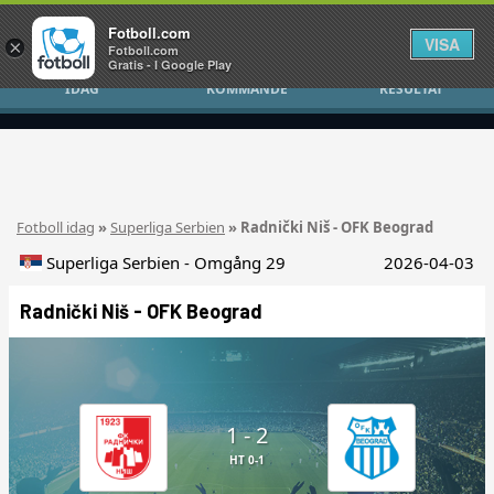
Fotboll.com
VISA
×
Fotboll.com
Gratis - I Google Play
IDAG
KOMMANDE
RESULTAT
Fotboll idag
»
Superliga Serbien
» Radnički Niš - OFK Beograd
Superliga Serbien - Omgång 29
2026-04-03
Radnički Niš - OFK Beograd
1 - 2
HT 0-1