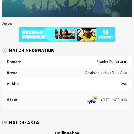
Annons
MATCHINFORMATION
Domare
Stanko Ostraćanin
Arena
Gradski stadion Dubočica
Publik
250
11°
1 m/s
Väder
MATCHFAKTA
Bollinnehav