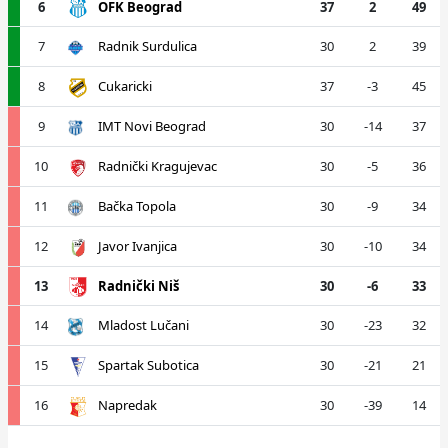
6
OFK Beograd
37
2
49
7
Radnik Surdulica
30
2
39
8
Cukaricki
37
-3
45
9
IMT Novi Beograd
30
-14
37
10
Radnički Kragujevac
30
-5
36
11
Bačka Topola
30
-9
34
12
Javor Ivanjica
30
-10
34
13
Radnički Niš
30
-6
33
14
Mladost Lučani
30
-23
32
15
Spartak Subotica
30
-21
21
16
Napredak
30
-39
14