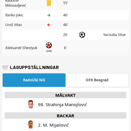
Radomir
55'
Milosavljević
Ranko Jokic
46'
Uroš Vitas
46'
26'
Yacouba Silue
Aleksandr Shestyuk
6'
(VAR)
LAGUPPSTÄLLNINGAR
Radnički Niš
OFK Beograd
MÅLVAKT
98. Strahinja Manojlović
BACKAR
2. M. Mijailović