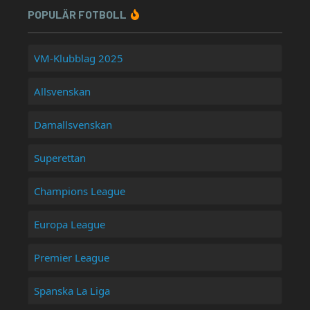
POPULÄR FOTBOLL
VM-Klubblag 2025
Allsvenskan
Damallsvenskan
Superettan
Champions League
Europa League
Premier League
Spanska La Liga