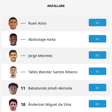
ANFALLARE
Ruan Assis
Abdoulaye Keita
Jorge Meireles
Talles Wander Santos Ribeiro
11
Babatunde Jimoh Akinsola
18
Ânderson Miguel da Silva