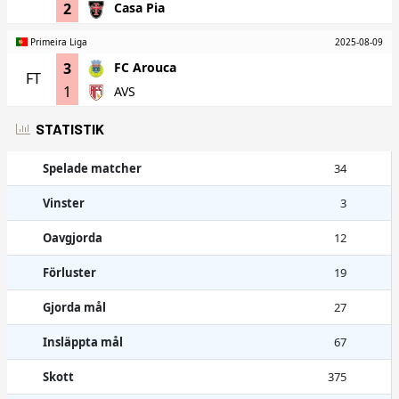
2
Casa Pia
Primeira Liga
2025-08-09
FC Arouca
3
FT
1
AVS
STATISTIK
Spelade matcher
34
Vinster
3
Oavgjorda
12
Förluster
19
Gjorda mål
27
Insläppta mål
67
Skott
375