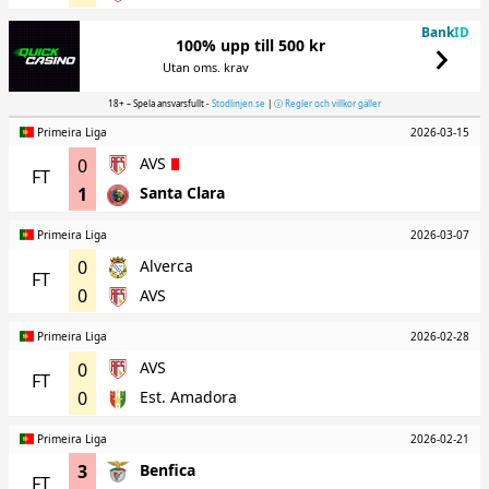
Bank
ID
100% upp till 500 kr
Utan oms. krav
18+ – Spela ansvarsfullt -
Stodlinjen.se
|
Regler och villkor gäller
Primeira Liga
2026-03-15
AVS
0
FT
1
Santa Clara
Primeira Liga
2026-03-07
Alverca
0
FT
0
AVS
Primeira Liga
2026-02-28
AVS
0
FT
0
Est. Amadora
Primeira Liga
2026-02-21
Benfica
3
FT