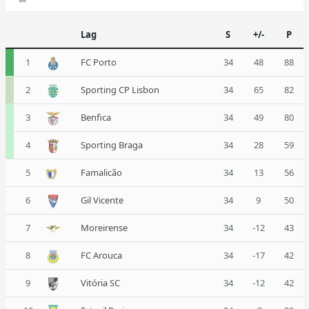
Lag
S
+/-
P
1
FC Porto
34
48
88
2
Sporting CP Lisbon
34
65
82
3
Benfica
34
49
80
4
Sporting Braga
34
28
59
5
Famalicão
34
13
56
6
Gil Vicente
34
9
50
7
Moreirense
34
-12
43
8
FC Arouca
34
-17
42
9
Vitória SC
34
-12
42