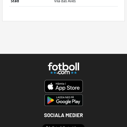
Stad
Vila das Aves
SOCIALA MEDIER