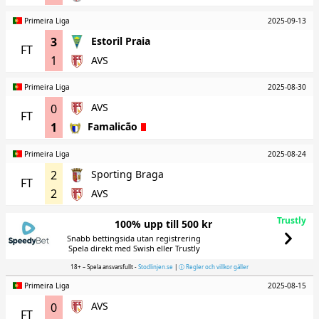
Primeira Liga
2025-09-13
Estoril Praia
3
FT
1
AVS
Primeira Liga
2025-08-30
AVS
0
FT
1
Famalicão
Primeira Liga
2025-08-24
Sporting Braga
2
FT
2
AVS
Trustly
100% upp till 500 kr
Snabb bettingsida utan registrering
Spela direkt med Swish eller Trustly
18+ – Spela ansvarsfullt -
Stodlinjen.se
|
Regler och villkor gäller
Primeira Liga
2025-08-15
AVS
0
FT