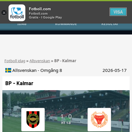
Fotboll.com
VISA
×
Fotboll.com
Gratis - I Google Play
IDAG
KOMMANDE
RESULTAT
Fotboll idag
»
Allsvenskan
» BP - Kalmar
Allsvenskan - Omgång 8
2026-05-17
BP - Kalmar
1 - 0
HT 1-0