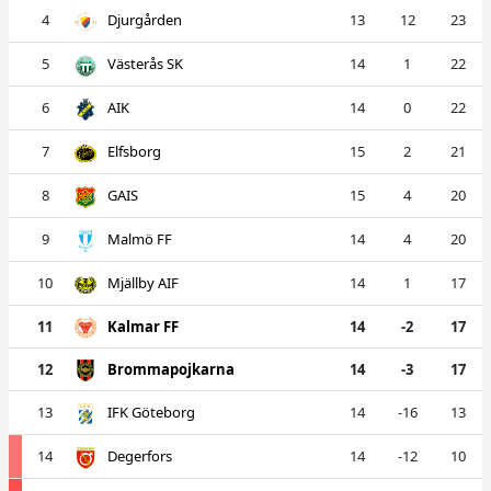
4
Djurgården
13
12
23
5
Västerås SK
14
1
22
6
AIK
14
0
22
7
Elfsborg
15
2
21
8
GAIS
15
4
20
9
Malmö FF
14
4
20
10
Mjällby AIF
14
1
17
11
Kalmar FF
14
-2
17
12
Brommapojkarna
14
-3
17
13
IFK Göteborg
14
-16
13
14
Degerfors
14
-12
10