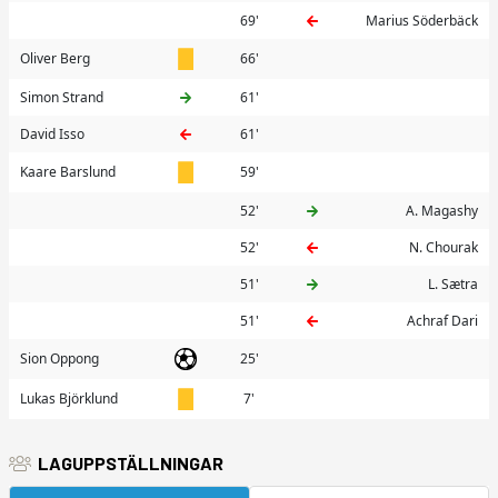
69'
Marius Söderbäck
Oliver Berg
66'
Simon Strand
61'
David Isso
61'
Kaare Barslund
59'
52'
A. Magashy
52'
N. Chourak
51'
L. Sætra
51'
Achraf Dari
Sion Oppong
25'
Lukas Björklund
7'
LAGUPPSTÄLLNINGAR