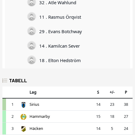
32 . Atle Wahlund
11 . Rasmus Örqvist
29 . Evans Botchway
14 . Kamilcan Sever
18 . Elton Hedström
TABELL
Lag
S
+/-
P
1
Sirius
14
23
38
2
Hammarby
15
18
27
3
Häcken
14
5
24