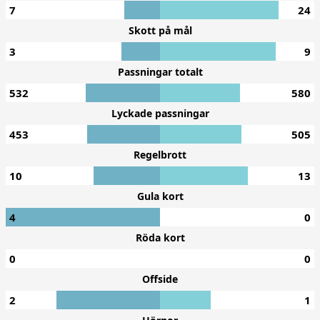
7
24
Skott på mål
3
9
Passningar totalt
532
580
Lyckade passningar
453
505
Regelbrott
10
13
Gula kort
4
0
Röda kort
0
0
Offside
2
1