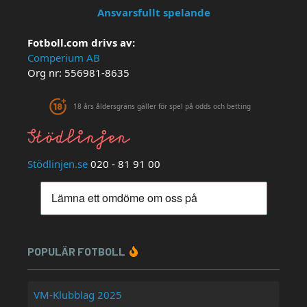
Ansvarsfullt spelande
Fotboll.com drivs av:
Comperium AB
Org nr: 556981-8635
18 års åldersgräns gäller för spel på odds och betting
Stödlinjen.se
020 - 81 91 00
POPULÄR FOTBOLL
VM-Klubblag 2025