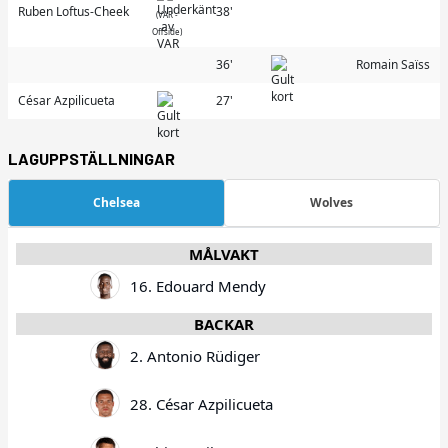
Ruben Loftus-Cheek
38'
(VAR -
Offside)
36'
Romain Saïss
César Azpilicueta
27'
LAGUPPSTÄLLNINGAR
Chelsea
Wolves
MÅLVAKT
16. Edouard Mendy
BACKAR
2. Antonio Rüdiger
28. César Azpilicueta