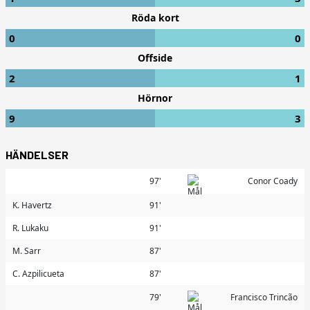
Röda kort
0
0
Offside
2
1
Hörnor
9
3
HÄNDELSER
97'
Conor Coady
K. Havertz
91'
R. Lukaku
91'
M. Sarr
87'
C. Azpilicueta
87'
79'
Francisco Trincão