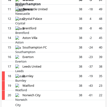
11
Newcastle United
38
-18
49
12
Crystal Palace
38
4
48
13
Brentford
38
-8
46
14
Aston Villa
38
-2
45
15
Southampton FC
38
-24
40
16
Everton
38
-23
39
17
Leeds United
38
-37
38
18
Burnley
38
-19
35
19
Watford
38
-43
23
20
Norwich City
38
-61
22