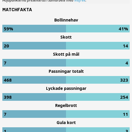
Höjdpunkterna presenteras i samarbete med
Viafree
.
MATCHFAKTA
Bollinnehav
59%
41%
Skott
20
14
Skott på mål
7
4
Passningar totalt
468
323
Lyckade passningar
398
254
Regelbrott
7
11
Gula kort
1
3