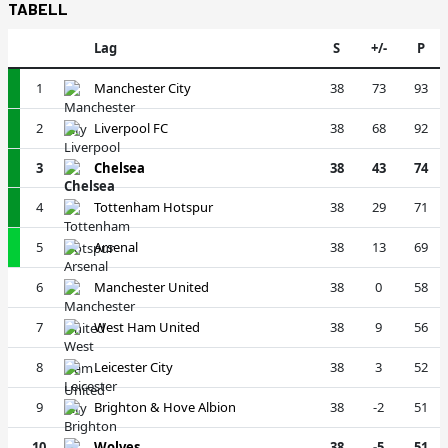
TABELL
Lag
S
+/-
P
1
Manchester City
38
73
93
2
Liverpool FC
38
68
92
3
Chelsea
38
43
74
4
Tottenham Hotspur
38
29
71
5
Arsenal
38
13
69
6
Manchester United
38
0
58
7
West Ham United
38
9
56
8
Leicester City
38
3
52
9
Brighton & Hove Albion
38
-2
51
10
Wolves
38
-5
51