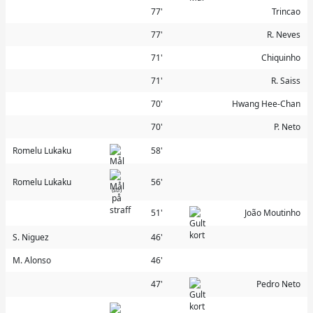
77'
Trincao
77'
R. Neves
71'
Chiquinho
71'
R. Saiss
70'
Hwang Hee-Chan
70'
P. Neto
Romelu Lukaku
58'
Romelu Lukaku
56'
(str)
51'
João Moutinho
S. Niguez
46'
M. Alonso
46'
47'
Pedro Neto