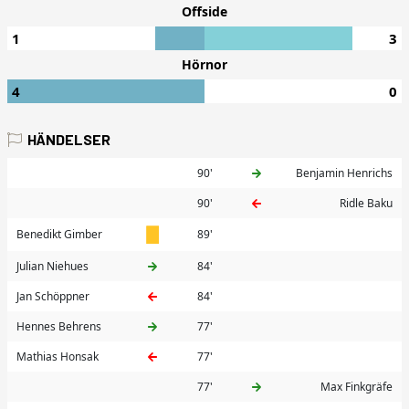
Offside
1
3
Hörnor
4
0
HÄNDELSER
90'
Benjamin Henrichs
90'
Ridle Baku
Benedikt Gimber
89'
Julian Niehues
84'
Jan Schöppner
84'
Hennes Behrens
77'
Mathias Honsak
77'
77'
Max Finkgräfe