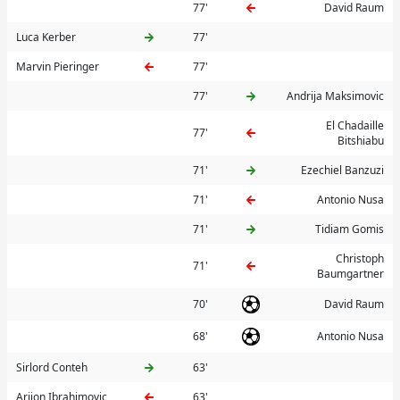
77'
David Raum
Luca Kerber
77'
Marvin Pieringer
77'
77'
Andrija Maksimovic
El Chadaille
77'
Bitshiabu
71'
Ezechiel Banzuzi
71'
Antonio Nusa
71'
Tidiam Gomis
Christoph
71'
Baumgartner
70'
David Raum
68'
Antonio Nusa
Sirlord Conteh
63'
Arijon Ibrahimovic
63'