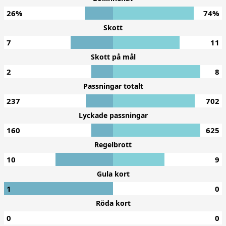
26%
74%
Skott
7
11
Skott på mål
2
8
Passningar totalt
237
702
Lyckade passningar
160
625
Regelbrott
10
9
Gula kort
1
0
Röda kort
0
0