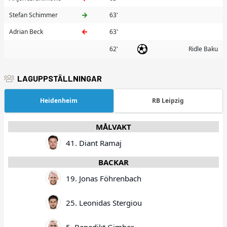
Stefan Schimmer
63'
Adrian Beck
63'
62'
Ridle Baku
LAGUPPSTÄLLNINGAR
Heidenheim
RB Leipzig
MÅLVAKT
41. Diant Ramaj
BACKAR
19. Jonas Föhrenbach
25. Leonidas Stergiou