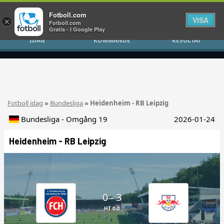
Fotboll.com
VISA
×
Fotboll.com
Gratis - I Google Play
IDAG
KOMMANDE
RESULTAT
Fotboll idag
»
Bundesliga
» Heidenheim - RB Leipzig
Bundesliga - Omgång 19
2026-01-24
Heidenheim - RB Leipzig
0 - 3
HT 0-0