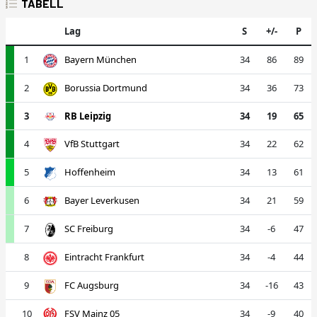
TABELL
Lag
S
+/-
P
1
Bayern München
34
86
89
2
Borussia Dortmund
34
36
73
3
RB Leipzig
34
19
65
4
VfB Stuttgart
34
22
62
5
Hoffenheim
34
13
61
6
Bayer Leverkusen
34
21
59
7
SC Freiburg
34
-6
47
8
Eintracht Frankfurt
34
-4
44
9
FC Augsburg
34
-16
43
10
FSV Mainz 05
34
-9
40