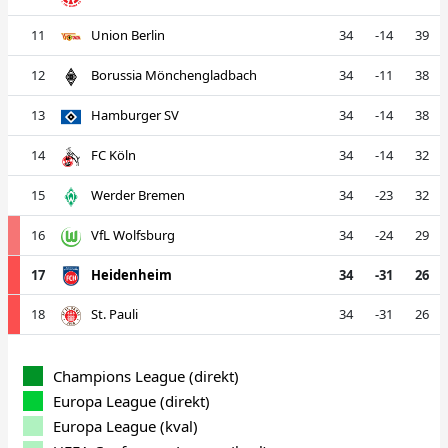
11
Union Berlin
34
-14
39
12
Borussia Mönchengladbach
34
-11
38
13
Hamburger SV
34
-14
38
14
FC Köln
34
-14
32
15
Werder Bremen
34
-23
32
16
VfL Wolfsburg
34
-24
29
17
Heidenheim
34
-31
26
18
St. Pauli
34
-31
26
Champions League (direkt)
Europa League (direkt)
Europa League (kval)