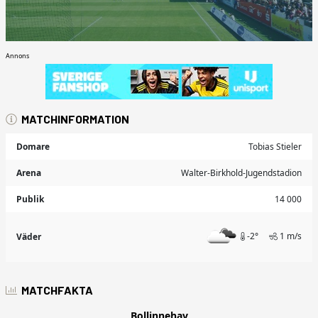
Annons
MATCHINFORMATION
Domare
Tobias Stieler
Arena
Walter-Birkhold-Jugendstadion
Publik
14 000
-2°
1 m/s
Väder
MATCHFAKTA
Bollinnehav