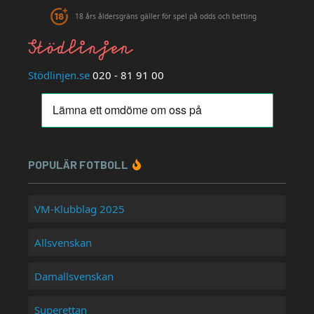
18 års åldersgräns gäller för spel på odds och betting
Stödlinjen.se
020 - 81 91 00
POPULÄR FOTBOLL
VM-Klubblag 2025
Allsvenskan
Damallsvenskan
Superettan