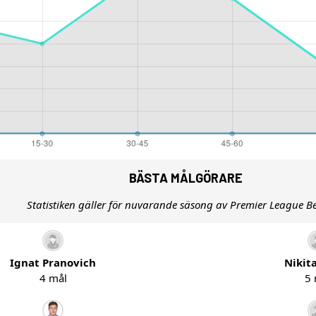
BÄSTA MÅLGÖRARE
Statistiken gäller för nuvarande säsong av Premier League Be
Ignat Pranovich
Nikit
4 mål
5 