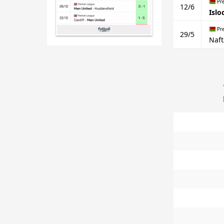
Pre
12/6
Islo
Pre
29/5
Naf