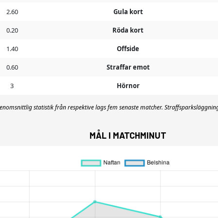
2.60
Gula kort
0.20
Röda kort
1.40
Offside
0.60
Straffar emot
3
Hörnor
enomsnittlig statistik från respektive lags fem senaste matcher. Straffsparksläggning
MÅL I MATCHMINUT