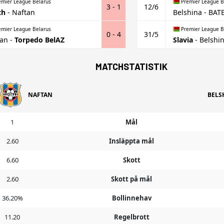
mier League Belarus
Premier League B
3 - 1
12/6
ch
-
Naftan
Belshina
-
BAT
mier League Belarus
Premier League B
0 - 4
31/5
tan
-
Torpedo BelAZ
Slavia
-
Belshi
MATCHSTATISTIK
NAFTAN
BELS
1
Mål
2.60
Insläppta mål
6.60
Skott
2.60
Skott på mål
36.20%
Bollinnehav
11.20
Regelbrott