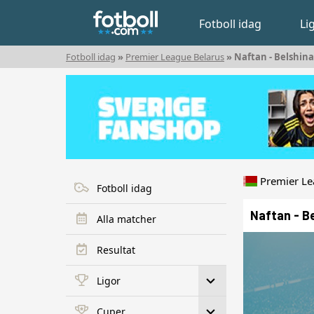
Fotboll idag
Li
Fotboll idag
»
Premier League Belarus
» Naftan - Belshina
Premier Le
Fotboll idag
Naftan - B
Alla matcher
Resultat
Ligor
Cuper