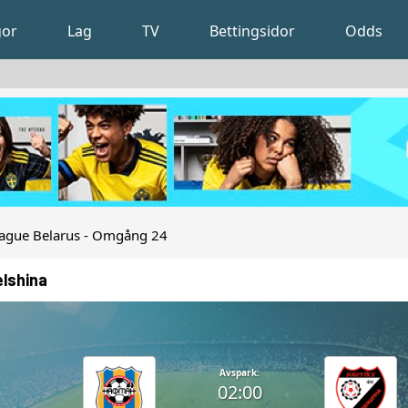
gor
Lag
TV
Bettingsidor
Odds
ague Belarus - Omgång 24
elshina
Avspark:
02:00