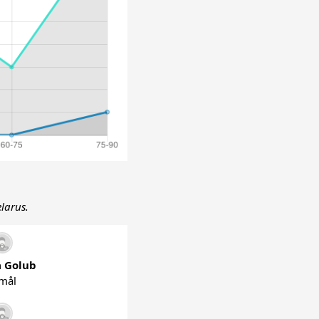
larus.
a Golub
mål