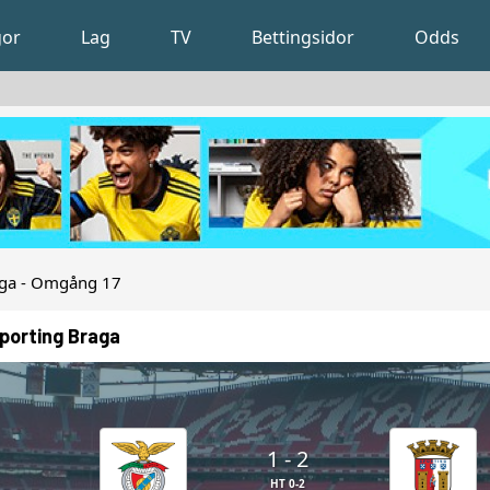
gor
Lag
TV
Bettingsidor
Odds
iga - Omgång 17
Sporting Braga
1 - 2
HT 0-2