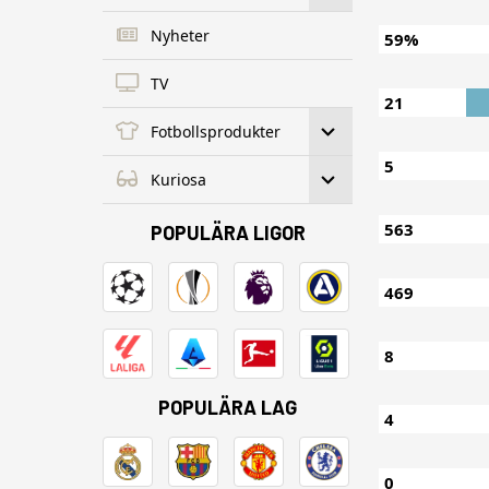
Nyheter
59%
TV
21
Fotbollsprodukter
5
Kuriosa
563
POPULÄRA LIGOR
469
8
POPULÄRA LAG
4
0