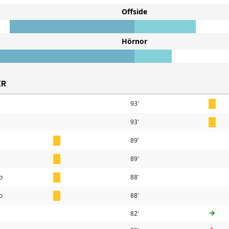
Offside
Hörnor
ER
93'
93'
89'
89'
o
88'
o
88'
82'