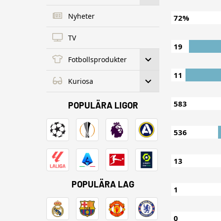
Nyheter
72%
TV
19
Fotbollsprodukter
11
Kuriosa
583
POPULÄRA LIGOR
536
13
POPULÄRA LAG
1
0