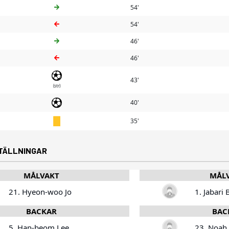
54'
54'
46'
46'
43'
(str)
40'
35'
TÄLLNINGAR
MÅLVAKT
MÅL
21. Hyeon-woo Jo
1. Jabari 
BACKAR
BAC
5. Han-beom Lee
23. Noah