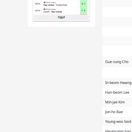
Gue-sung Cho
In-beom Hwan
Han-beom Lee
Min-jae Kim
Jun-ho Bae
Young-woo Seol
Heung-min Son