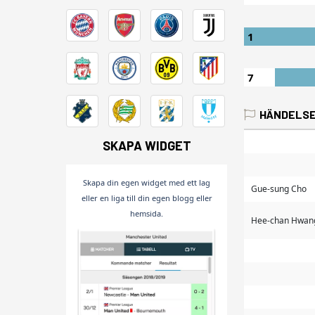
1
7
HÄNDELS
SKAPA WIDGET
Skapa din egen widget med ett lag
Gue-sung Cho
eller en liga till din egen blogg eller
hemsida.
Hee-chan Hwan