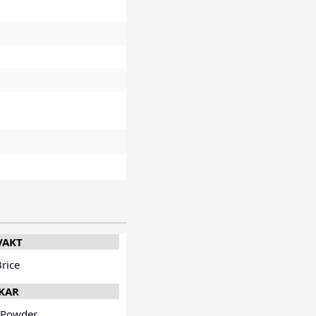
VAKT
Brice
KAR
 Powder