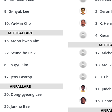
9. Gi-hyuk Lee
2. Deron
10. Yu-Min Cho
3. K. Hen
MITTFÄLTARE
4. Kiera
15. Moon-hwan Kim
MITTF
22. Seung-ho Paik
17. Mich
6. Jin-gyu Kim
18. Molik
17. Jens Castrop
8. D. Phill
ANFALLARE
11. Judah
20. Dong-gyeong Lee
15. Dante
25. Jun-ho Bae
ANFA