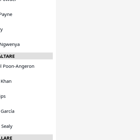
 Payne
ry
n Ngwenya
ÄLTARE
el Poon-Angeron
 Khan
ips
 García
 Sealy
LLARE