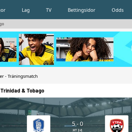
gor
Lag
TV
Bettingsidor
Odds
ago
r - Träningsmatch
 Trinidad & Tobago
5 - 0
HT 2-0