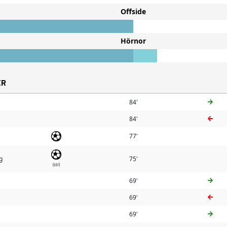
Offside
Hörnor
ER
84'
84'
77'
g
75'
(str)
69'
69'
69'