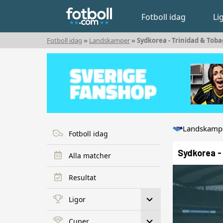
Fotboll idag
Li
Fotboll idag
»
Landskamper
» Sydkorea - Trinidad & Tob
Landskampe
Fotboll idag
Sydkorea -
Alla matcher
Resultat
Ligor
Cuper