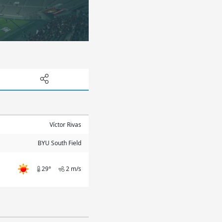
Víctor Rivas
BYU South Field
29°
2 m/s